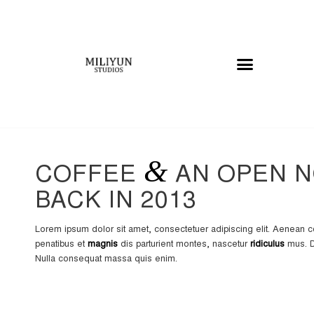
&
COFFEE
AN OPEN N
BACK IN 2013
Lorem ipsum dolor sit amet, consectetuer adipiscing elit. Aenea
penatibus et
magnis
dis parturient montes, nascetur
ridiculus
mus. D
Nulla consequat massa quis enim.