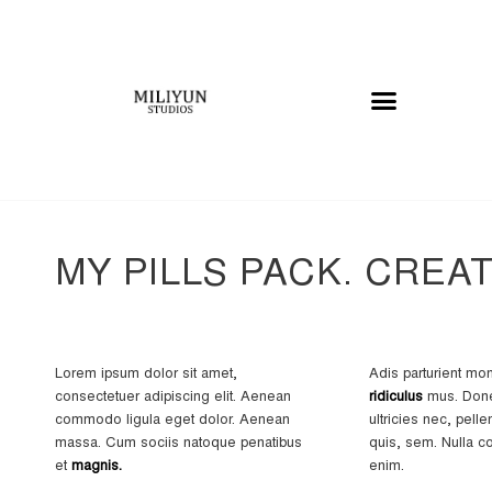
MY PILLS PACK. CREAT
Lorem ipsum dolor sit amet,
Adis parturient mo
consectetuer adipiscing elit. Aenean
ridiculus
mus. Done
commodo ligula eget dolor. Aenean
ultricies nec, pell
massa. Cum sociis natoque penatibus
quis, sem. Nulla 
et
magnis.
enim.